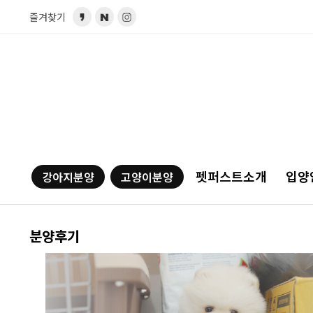
즐겨찾기
펫퍼스트소개
입양
강아지분양
고양이분양
분양후기