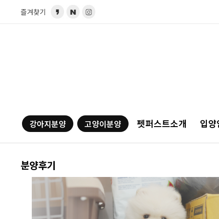
즐겨찾기
펫퍼스트소개
입양
강아지분양
고양이분양
분양후기