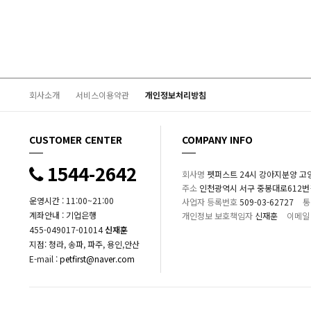
회사소개
서비스이용약관
개인정보처리방침
CUSTOMER CENTER
COMPANY INFO
1544-2642
회사명
펫퍼스트 24시 강아지분양 고
주소
인천광역시 서구 중봉대로612번길 1
운영시간 : 11:00~21:00
사업자 등록번호
509-03-62727
통
계좌안내 : 기업은행
개인정보 보호책임자
신재훈
이메일
455-049017-01014
신재훈
지점: 청라, 송파, 파주, 용인,안산
E-mail :
petfirst@naver.com