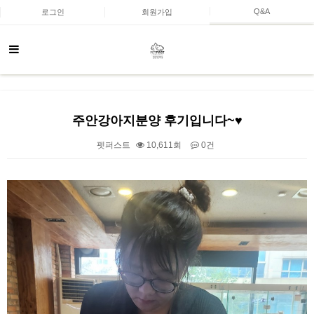
Q&A
로그인
회원가입
주안강아지분양 후기입니다~♥
펫퍼스트
10,611회
0건
본문