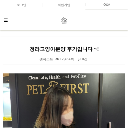
Q&A
로그인
회원가입
청라고양이분양 후기입니다 ~!
펫퍼스트
12,454회
0건
본문