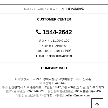
회사소개
서비스이용약관
개인정보처리방침
CUSTOMER CENTER
1544-2642
운영시간 : 11:00~21:00
계좌안내 : 기업은행
455-049017-01014
신재훈
E-mail :
petfirst@naver.com
COMPANY INFO
회사명
펫퍼스트 24시 강아지분양 고양이분양
대표
신재훈
대표전화
1544-2642
주소
인천광역시 서구 중봉대로612번길 10-12, 2층 206호(청라동, 청라프라자2)
사업자 등록번호
509-03-62727
통신판매업신고번호
2019-인천서구-0439
개인정보 보호책임자
신재훈
이메일
petfirst@naver.com