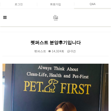
Q&A
로그인
회원가입
펫퍼스트 분양후기입니다
펫퍼스트
14,324회
0건
본문