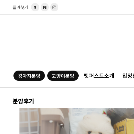
즐겨찾기
펫퍼스트소개
입양
강아지분양
고양이분양
분양후기