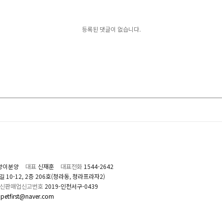
등록된 댓글이 없습니다.
양이분양
대표
신재훈
대표전화
1544-2642
0-12, 2층 206호(청라동, 청라프라자2)
신판매업신고번호
2019-인천서구-0439
petfirst@naver.com