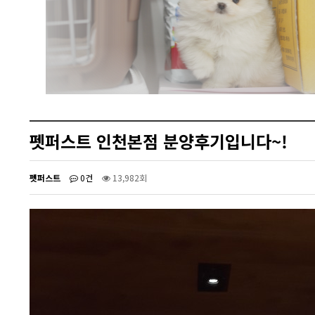
펫퍼스트 인천본점 분양후기입니다~!
펫퍼스트
0건
13,982회