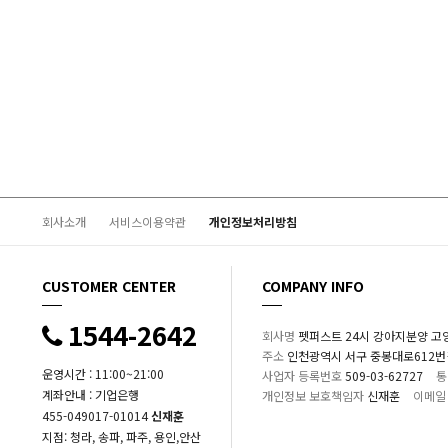
회사소개
서비스이용약관
개인정보처리방침
CUSTOMER CENTER
COMPANY INFO
1544-2642
회사명
펫퍼스트 24시 강아지분양 고
주소
인천광역시 서구 중봉대로612번길 1
운영시간 : 11:00~21:00
사업자 등록번호
509-03-62727
통
계좌안내 : 기업은행
개인정보 보호책임자
신재훈
이메일
455-049017-01014
신재훈
지점: 청라, 송파, 파주, 용인,안산