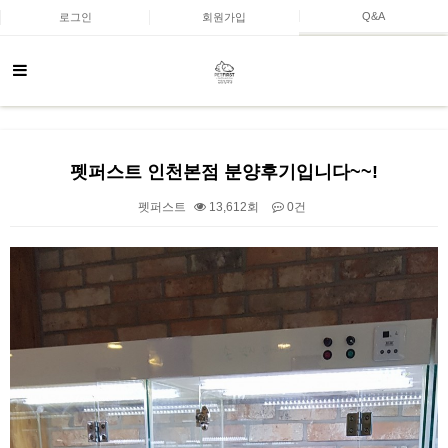
Q&A
로그인
회원가입
펫퍼스트 인천본점 분양후기입니다~~!
펫퍼스트
13,612회
0건
본문